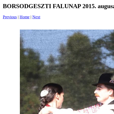
BORSODGESZTI FALUNAP 2015. auguszt
Previous
|
Home
|
Next