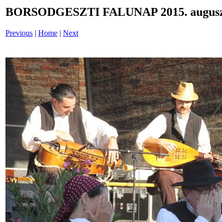
BORSODGESZTI FALUNAP 2015. auguszt
Previous
|
Home
|
Next