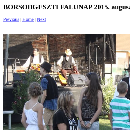
BORSODGESZTI FALUNAP 2015. auguszt
Previous
|
Home
|
Next