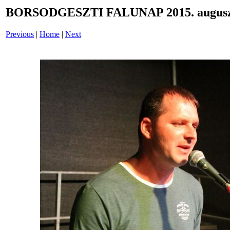
BORSODGESZTI FALUNAP 2015. auguszt
Previous
|
Home
|
Next