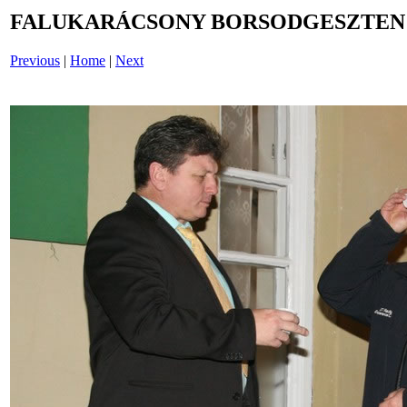
FALUKARÁCSONY BORSODGESZTEN /i
Previous
|
Home
|
Next