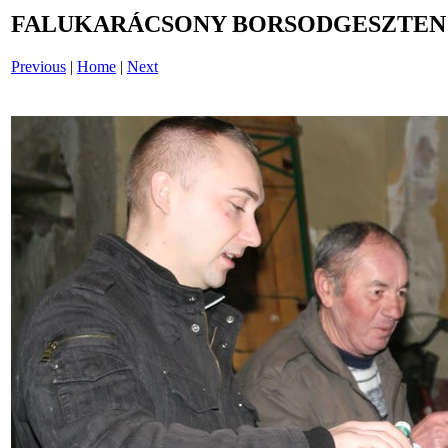
FALUKARÁCSONY BORSODGESZTEN /i
Previous
|
Home
|
Next