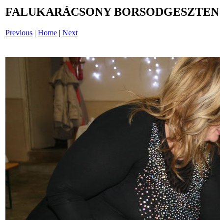
FALUKARÁCSONY BORSODGESZTEN /i
Previous
|
Home
|
Next