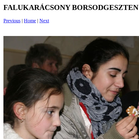
FALUKARÁCSONY BORSODGESZTEN /i
Previous
|
Home
|
Next