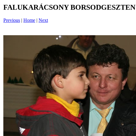
FALUKARÁCSONY BORSODGESZTEN /i
Previous
|
Home
|
Next