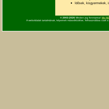
Idősek, kisgyermekek, i
© 2003-2026
Minden jog fenntartva!
Me-NET
A weboldalak tartalmának, képeinek másodközlése, felhasználása csak a 