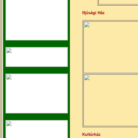
Ifjúsági Ház
Kultúrház