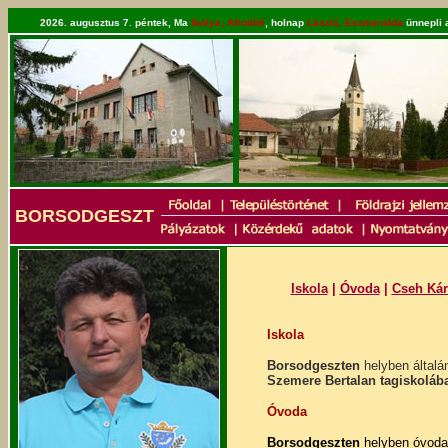
2026. augusztus 7. péntek, Ma
Ibolya, Afrodité
, holnap
László, Eszmeralda
ünnepli 
BORSODGESZT
Iskola
|
Óvoda
|
Cseh Kár
Iskola
Borsodgeszten
helyben általá
Szemere Bertalan tagiskolába
Óvoda
Borsodgeszten
helyben óvoda