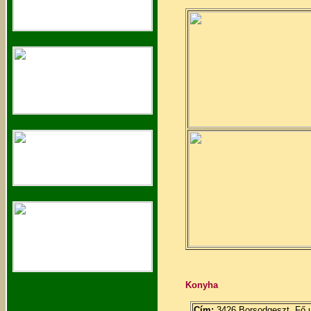
Konyha
Cím:
3426 Borsodgeszt, Fő u