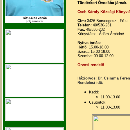
Tündérkert Óvodába járnak.
Cseh Károly Községi Könyvt
Tóth Lajos Zoltán
Cím:
3426 Borsodgeszt, Fő u. 5
polgármester
Telefon:
49/536-231
Fax:
49/536-232
Könyvtáros: Ádám Árpádné
Nyitva tartás:
Hétfő: 15.00-18.00
Szerda:15.00-18.00
Szombat:09.00-12.00
Orvosi rendelő
Háziorvos: Dr. Csimma Fere
Rendelési idő:
Kedd:
11.00-13.00
Csütörtök:
11.00-13.00