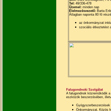
Tel:
49/336-478
Üzemel:
minden nap
Élelmezésvezető:
Barta Eri
Átlagban naponta 80 fő részér
az önkormányzat inté
szociális étkeztetést a
Falugondnoki Szolgálat
A falugondnok közreműködik a 
eszközök beszerzésében, illetv
Gyógyszerbeszerzések
Önkormányzat, Közös hiv