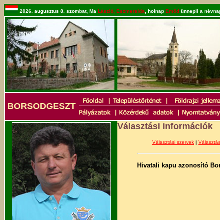
2026. augusztus 8. szombat, Ma
László, Eszmeralda
, holnap
Emőd
ünnepli a névnap
BORSODGESZT
Választási
információk
Választási szervek
|
Választás
Hivatali kapu azonosító B