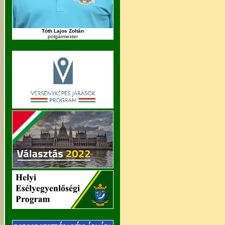
Tóth Lajos Zoltán
polgármester