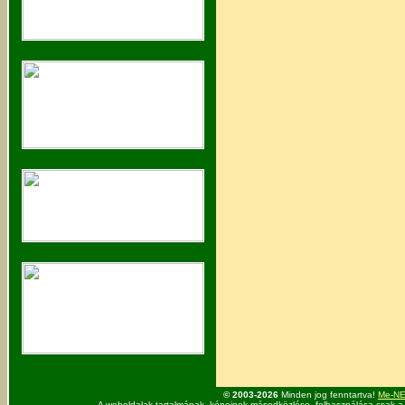
© 2003-2026
Minden jog fenntartva!
Me-NET
A weboldalak tartalmának, képeinek másodközlése, felhasználása csak a 